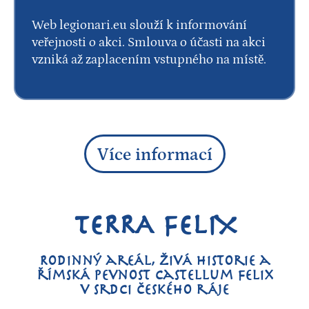
Web legionari.eu slouží k informování
veřejnosti o akci. Smlouva o účasti na akci
vzniká až zaplacením vstupného na místě.
Více informací
TERRA FELIX
Rodinný areál, živá historie a
římská pevnost Castellum Felix
v srdci Českého ráje